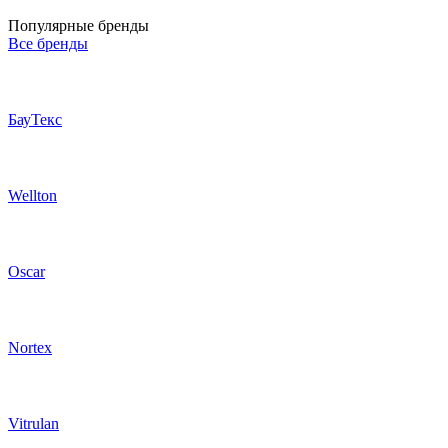
Популярные бренды
Все бренды
БауТекс
Wellton
Oscar
Nortex
Vitrulan