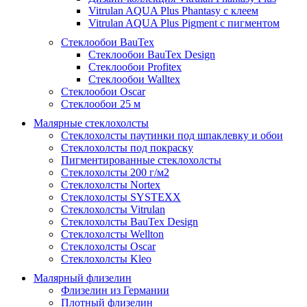
Vitrulan AQUA Plus Phantasy с клеем
Vitrulan AQUA Plus Pigment с пигментом
Стеклообои BauTex
Стеклообои BauTex Design
Стеклообои Profitex
Стеклообои Walltex
Стеклообои Oscar
Стеклообои 25 м
Малярные стеклохолсты
Стеклохолсты паутинки под шпаклевку и обои
Стеклохолсты под покраску
Пигментированные стеклохолсты
Стеклохолсты 200 г/м2
Стеклохолсты Nortex
Стеклохолсты SYSTEXX
Стеклохолсты Vitrulan
Стеклохолсты BauTex Design
Стеклохолсты Wellton
Стеклохолсты Oscar
Стеклохолсты Kleo
Малярный флизелин
Флизелин из Германии
Плотный флизелин