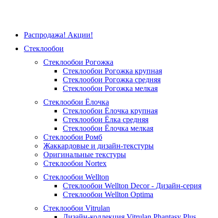
Распродажа! Акции!
Стеклообои
Стеклообои Рогожка
Стеклообои Рогожка крупная
Стеклообои Рогожка средняя
Стеклообои Рогожка мелкая
Стеклообои Ёлочка
Стеклообои Ёлочка крупная
Стеклообои Ёлка средняя
Стеклообои Ёлочка мелкая
Стеклообои Ромб
Жаккардовые и дизайн-текстуры
Оригинальные текстуры
Стеклообои Nortex
Стеклообои Wellton
Стеклообои Wellton Decor - Дизайн-серия
Стеклообои Wellton Optima
Стеклообои Vitrulan
Дизайн-коллекция Vitrulan Phantasy Plus