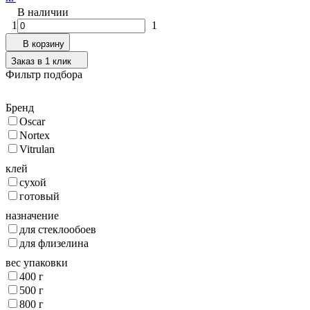
В наличии
1
1
В корзину
Заказ в 1 клик
Фильтр подбора
Бренд
Oscar
Nortex
Vitrulan
клей
сухой
готовый
назначение
для стеклообоев
для флизелина
вес упаковки
400 г
500 г
800 г