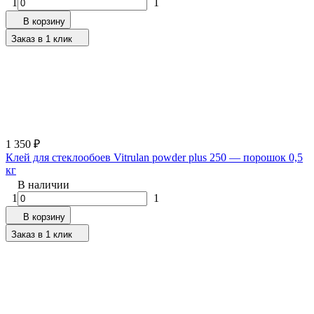
1
1
В корзину
Заказ в 1 клик
1 350
₽
Клей для стеклообоев Vitrulan powder plus 250 — порошок 0,5
кг
В наличии
1
1
В корзину
Заказ в 1 клик